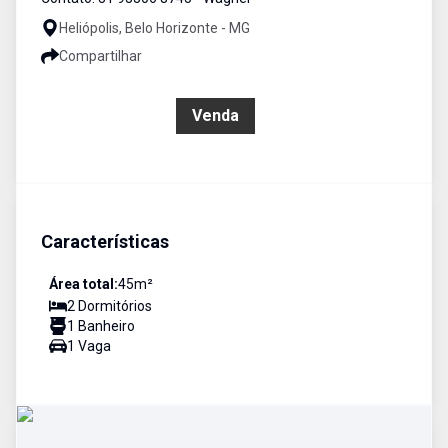
Heliópolis, Belo Horizonte - MG
Compartilhar
R$ 236.500,00
Venda
Características
Área total:
45
m²
2
Dormitório
s
1
Banheiro
1
Vaga