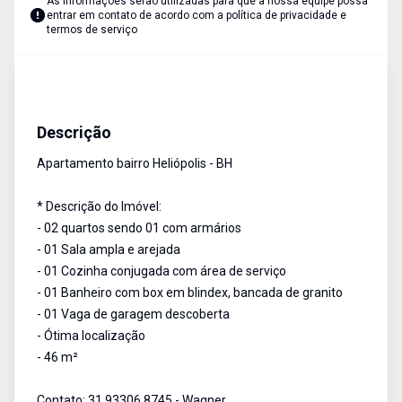
As informações serão utilizadas para que a nossa equipe possa
entrar em contato de acordo com a
política de privacidade e
termos de serviço
Apartamento
Venda
Cód:
1139
Descrição
Apartamento bairro Heliópolis - BH
* Descrição do Imóvel:
- 02 quartos sendo 01 com armários
- 01 Sala ampla e arejada
- 01 Cozinha conjugada com área de serviço
- 01 Banheiro com box em blindex, bancada de granito
- 01 Vaga de garagem descoberta
- Ótima localização
- 46 m²
Contato: 31 93306 8745 - Wagner