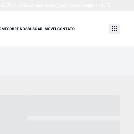
5-3370
positivamaisimoveis@yahoo.com.br
PJ 10570
OME
SOBRE NÓS
BUSCAR IMÓVEL
CONTATO