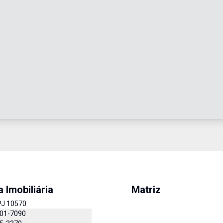
a Imobiliária
Matriz
PJ 10570
401-7090