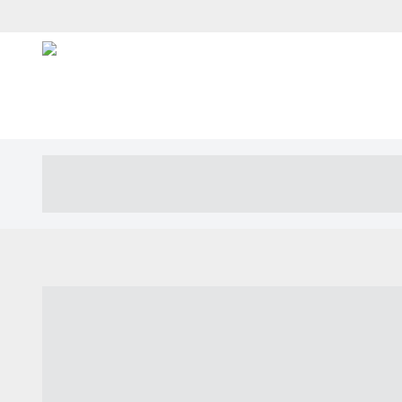
----- ----- -- ------ ---- ---- -- ----- ---