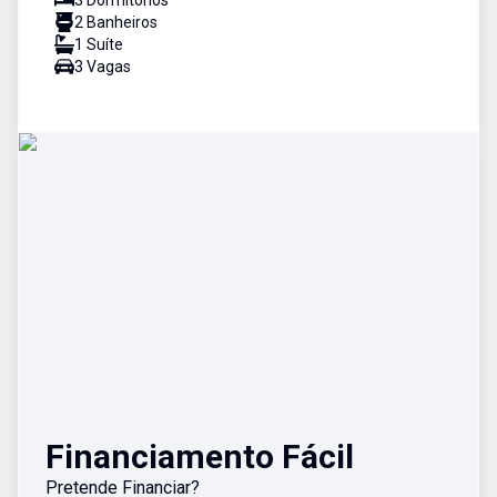
3
Dormitório
s
2
Banheiro
s
1
Suíte
3
Vaga
s
Financiamento Fácil
Pretende Financiar?