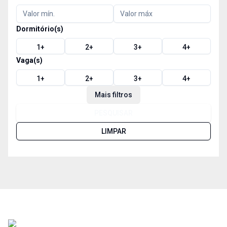
Dormitório(s)
1
+
2
+
3
+
4
+
Vaga(s)
1
+
2
+
3
+
4
+
Mais filtros
PESQUISAR
LIMPAR