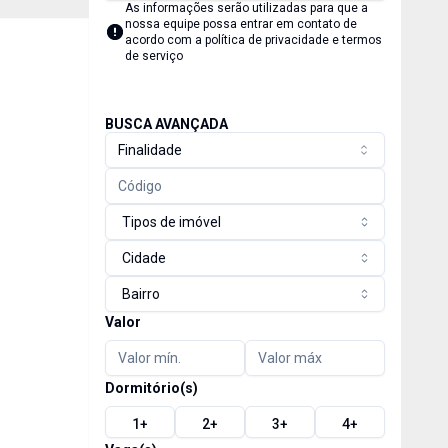
As informações serão utilizadas para que a
nossa equipe possa entrar em contato de
acordo com a
política de privacidade e termos
de serviço
BUSCA AVANÇADA
Finalidade
Tipos de imóvel
Cidade
Bairro
Valor
Dormitório(s)
1
+
2
+
3
+
4
+