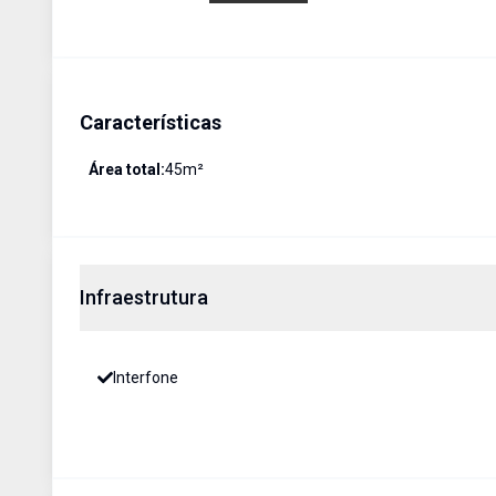
Características
Área total:
45
m²
Infraestrutura
Interfone