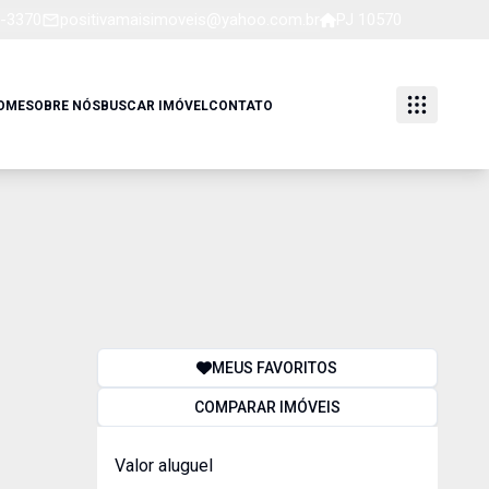
5-3370
positivamaisimoveis@yahoo.com.br
PJ 10570
OME
SOBRE NÓS
BUSCAR IMÓVEL
CONTATO
MEUS FAVORITOS
COMPARAR IMÓVEIS
Valor aluguel