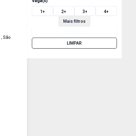
Vaga(s)
1
+
2
+
3
+
4
+
Mais filtros
PESQUISAR
 , São
LIMPAR