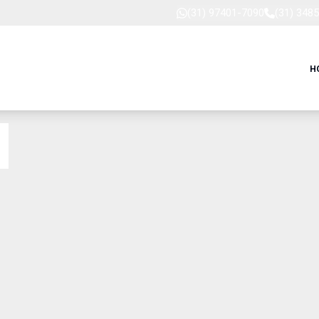
(31) 97401-7090
(31) 348
H